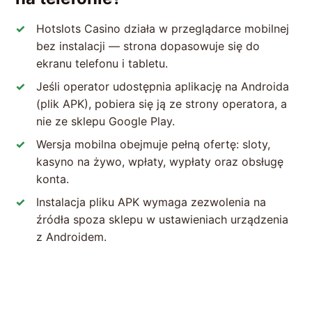
Hotslots Casino działa w przeglądarce mobilnej
bez instalacji — strona dopasowuje się do
ekranu telefonu i tabletu.
Jeśli operator udostępnia aplikację na Androida
(plik APK), pobiera się ją ze strony operatora, a
nie ze sklepu Google Play.
Wersja mobilna obejmuje pełną ofertę: sloty,
kasyno na żywo, wpłaty, wypłaty oraz obsługę
konta.
Instalacja pliku APK wymaga zezwolenia na
źródła spoza sklepu w ustawieniach urządzenia
z Androidem.