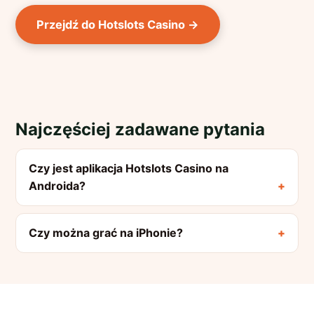
Przejdź do Hotslots Casino →
Najczęściej zadawane pytania
Czy jest aplikacja Hotslots Casino na
Androida?
Czy można grać na iPhonie?